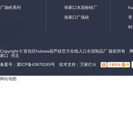
广场砖系列
张家口水泥标砖厂
张家口广场砖
常
时
Copyright © 宣化区huluwa葫芦娃官方在线入口水泥制品厂 版权所有
家口
河北
备案号：
冀ICP备43670249号
技术支持：
万家灯火
网站地图